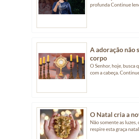
profunda Continue le
A adoração não s
corpo
O Senhor, hoje, busca 
com a cabeça. Continu
O Natal cria a n
Não somente as luzes, o
respire esta graça nat