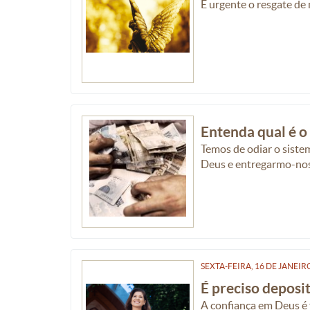
É urgente o resgate de
Entenda qual é 
Temos de odiar o siste
Deus e entregarmo-nos
SEXTA-FEIRA, 16
DE
JANEIR
É preciso deposi
A confiança em Deus é