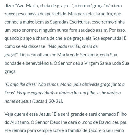
dizer “Ave-Maria, cheia de graça…”, o termo “graça” não tem
tanto peso, passa despercebido. Mas para ela, israelita, que
conhecia muito bem as Sagradas Escrituras, esse termo tinha
um peso enorme; ninguém nunca fora saudado assim. Por isso,
quando o anjo a chama de cheia de graça, ela fica espantada! É
como se ela dissesse:
”Não pode ser! Eu, cheia de
graça?”.
Deus canalizou em Maria todo Seu amor, toda Sua
bondade e benevolência. O Senhor deu a Virgem Santa toda Sua
graça.
“O anjo lhe disse: ‘Não temas, Maria, pois obtiveste graça junto a
Deus’.
Eis que engravidarás e darás à luz um filho, e lhe darás o
nome de Jesus (Lucas 1,30-31).
Veja quem é este Jesus: “Ele será grande e será chamado Filho
do Altíssimo. O Senhor Deus lhe dará o trono de David, seu pai.
Ele reinará para sempre sobre a família de Jacó, e o seu reino