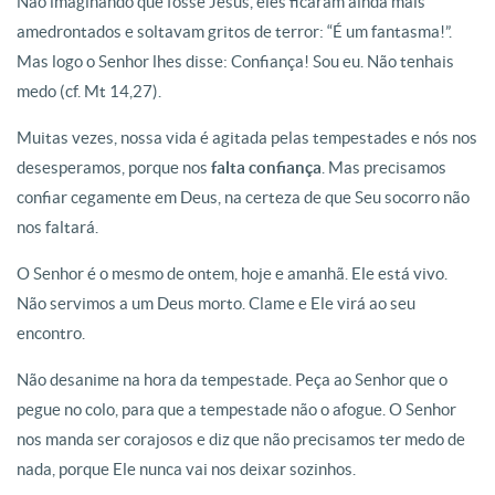
Não imaginando que fosse Jesus, eles ficaram ainda mais
amedrontados e soltavam gritos de terror: “É um fantasma!”.
Mas logo o Senhor lhes disse: Confiança! Sou eu. Não tenhais
medo (cf. Mt 14,27).
Muitas vezes, nossa vida é agitada pelas tempestades e nós nos
desesperamos, porque nos
falta confiança
. Mas precisamos
confiar cegamente em Deus, na certeza de que Seu socorro não
nos faltará.
O Senhor é o mesmo de ontem, hoje e amanhã. Ele está vivo.
Não servimos a um Deus morto. Clame e Ele virá ao seu
encontro.
Não desanime na hora da tempestade. Peça ao Senhor que o
pegue no colo, para que a tempestade não o afogue. O Senhor
nos manda ser corajosos e diz que não precisamos ter medo de
nada, porque Ele nunca vai nos deixar sozinhos.