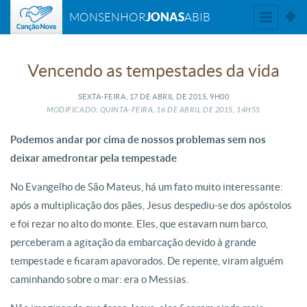
JONAS
MONSENHOR
ABIB
Vencendo as tempestades da vida
SEXTA-FEIRA, 17
DE
ABRIL
DE
2015, 9H00
MODIFICADO: QUINTA-FEIRA, 16
DE
ABRIL
DE
2015, 14H55
Podemos andar por cima de nossos problemas sem nos
deixar amedrontar pela tempestade
No Evangelho de São Mateus, há um fato muito interessante:
após a multiplicação dos pães, Jesus despediu-se dos apóstolos
e foi rezar no alto do monte. Eles, que estavam num barco,
perceberam a agitação da embarcação devido à grande
tempestade e ficaram apavorados. De repente, viram alguém
caminhando sobre o mar: era o Messias.