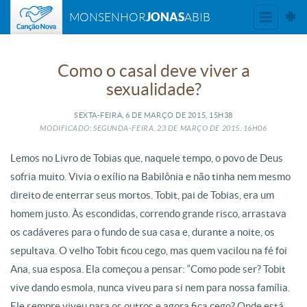
JONAS
MONSENHOR
ABIB
Como o casal deve viver a
sexualidade?
SEXTA-FEIRA, 6
DE
MARÇO
DE
2015, 15H38
MODIFICADO: SEGUNDA-FEIRA, 23
DE
MARÇO
DE
2015, 16H06
Lemos no Livro de Tobias que, naquele tempo, o povo de Deus
sofria muito. Vivia o exílio na Babilônia e não tinha nem mesmo
direito de enterrar seus mortos. Tobit, pai de Tobias, era um
homem justo. Às escondidas, correndo grande risco, arrastava
os cadáveres para o fundo de sua casa e, durante a noite, os
sepultava. O velho Tobit ficou cego, mas quem vacilou na fé foi
Ana, sua esposa. Ela começou a pensar: “Como pode ser? Tobit
vive dando esmola, nunca viveu para si nem para nossa família.
Ele sempre viveu para os outros e agora fica cego? Onde está