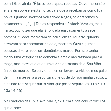
bem. Disse ainda: “É justo, pois, que a recebas. Ouve-me, então,
e falarei sobre ele esta noite, para que a recebamos como tua
noiva. Quando tivermos voltado de Rages, celebraremos o
casamento […]”. […] Tobias respondeu a Rafael: “Azarias, meu
irmão, ouvi dizer que ela já foi dada em casamento a sete
homens, e todos morreram de noite, em seu quarto: quando
estavam para aproximar-se dela, morriam. Ouvi algumas
pessoas dizerem que um demônio os matou. Por isso tenho
medo, uma vez que esse demônio a ama e não faz nada para a
moça, mas mata qualquer um que se aproxima dela. Sou filho
único de meu pai. Se eu vier a morrer, levarei a vida do meu pai e
de minha mãe para a sepultura, cheios de dor por minha causa. E
eles não têm sequer outro filho, que possa seputá-los” (Tb 6,10-
13a.14-15).
Na tradução da Bíblia Ave Maria, existem ainda dois versículos
que dizem: