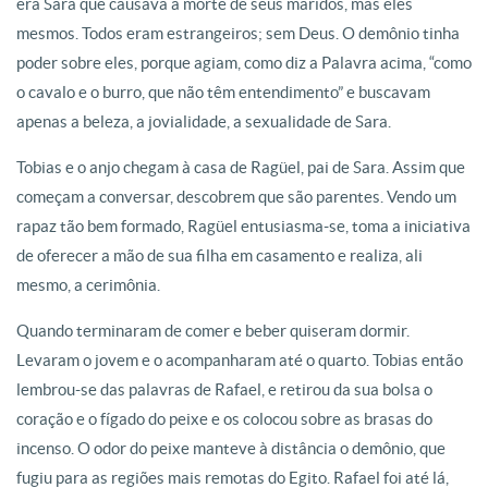
era Sara que causava a morte de seus maridos, mas eles
mesmos. Todos eram estrangeiros; sem Deus. O demônio tinha
poder sobre eles, porque agiam, como diz a Palavra acima, “como
o cavalo e o burro, que não têm entendimento” e buscavam
apenas a beleza, a jovialidade, a sexualidade de Sara.
Tobias e o anjo chegam à casa de Ragüel, pai de Sara. Assim que
começam a conversar, descobrem que são parentes. Vendo um
rapaz tão bem formado, Ragüel entusiasma-se, toma a iniciativa
de oferecer a mão de sua filha em casamento e realiza, ali
mesmo, a cerimônia.
Quando terminaram de comer e beber quiseram dormir.
Levaram o jovem e o acompanharam até o quarto. Tobias então
lembrou-se das palavras de Rafael, e retirou da sua bolsa o
coração e o fígado do peixe e os colocou sobre as brasas do
incenso. O odor do peixe manteve à distância o demônio, que
fugiu para as regiões mais remotas do Egito. Rafael foi até lá,