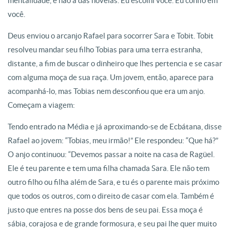
mentalidade, e não a das novelas. Eu escolhi você. Eu confio em
você.
Deus enviou o arcanjo Rafael para socorrer Sara e Tobit. Tobit
resolveu mandar seu filho Tobias para uma terra estranha,
distante, a fim de buscar o dinheiro que lhes pertencia e se casar
com alguma moça de sua raça. Um jovem, então, aparece para
acompanhá-lo, mas Tobias nem desconfiou que era um anjo.
Começam a viagem:
Tendo entrado na Média e já aproximando-se de Ecbátana, disse
Rafael ao jovem: “Tobias, meu irmão!” Ele respondeu: “Que há?”
O anjo continuou: “Devemos passar a noite na casa de Ragüel.
Ele é teu parente e tem uma filha chamada Sara. Ele não tem
outro filho ou filha além de Sara, e tu és o parente mais próximo
que todos os outros, com o direito de casar com ela. Também é
justo que entres na posse dos bens de seu pai. Essa moça é
sábia, corajosa e de grande formosura, e seu pai lhe quer muito