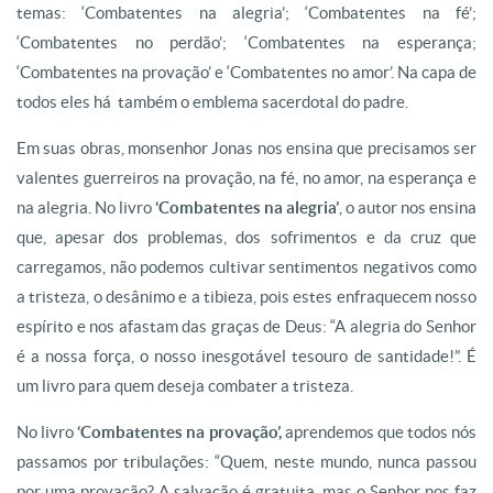
temas: ‘Combatentes na alegria’; ‘Combatentes na fé’;
‘Combatentes no perdão’; ‘Combatentes na esperança;
‘Combatentes na provação’ e ‘Combatentes no amor’. Na capa de
todos eles há também o emblema sacerdotal do padre.
Em suas obras, monsenhor Jonas nos ensina que precisamos ser
valentes guerreiros na provação, na fé, no amor, na esperança e
na alegria. No livro
‘Combatentes na alegria’
, o autor nos ensina
que, apesar dos problemas, dos sofrimentos e da cruz que
carregamos, não podemos cultivar sentimentos negativos como
a tristeza, o desânimo e a tibieza, pois estes enfraquecem nosso
espírito e nos afastam das graças de Deus: “A alegria do Senhor
é a nossa força, o nosso inesgotável tesouro de santidade!”. É
um livro para quem deseja combater a tristeza.
No livro
‘Combatentes na provação’,
aprendemos que todos nós
passamos por tribulações: “Quem, neste mundo, nunca passou
por uma provação? A salvação é gratuita, mas o Senhor nos faz