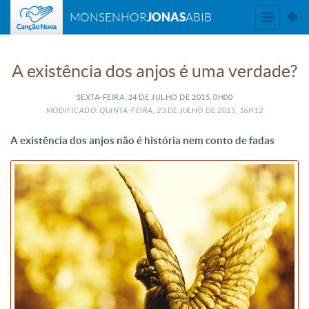
JONAS
MONSENHOR
ABIB
A existência dos anjos é uma verdade?
SEXTA-FEIRA, 24
DE
JULHO
DE
2015, 0H00
MODIFICADO: QUINTA-FEIRA, 23
DE
JULHO
DE
2015, 16H12
A existência dos anjos não é história nem conto de fadas