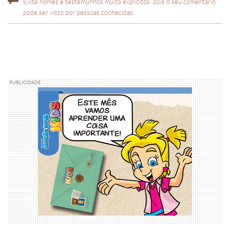
Evite nomes e testemunhos muito explícitos, pois o seu comentário
pode ser visto por pessoas conhecidas.
PUBLICIDADE