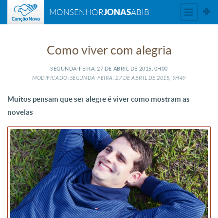
JONAS
MONSENHOR
ABIB
Como viver com alegria
SEGUNDA-FEIRA, 27
DE
ABRIL
DE
2015, 0H00
MODIFICADO: SEGUNDA-FEIRA, 27
DE
ABRIL
DE
2015, 9H49
Muitos pensam que ser alegre é viver como mostram as
novelas