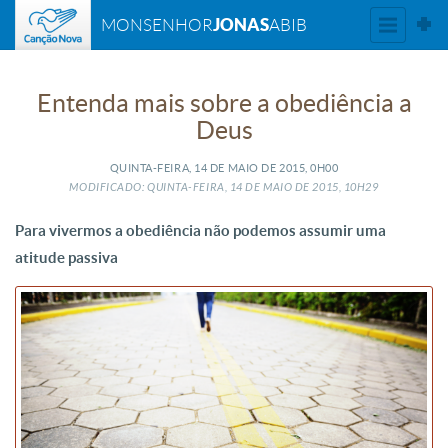
JONAS
MONSENHOR
ABIB
Entenda mais sobre a obediência a
Deus
QUINTA-FEIRA, 14
DE
MAIO
DE
2015, 0H00
MODIFICADO: QUINTA-FEIRA, 14
DE
MAIO
DE
2015, 10H29
Para vivermos a obediência não podemos assumir uma
atitude passiva