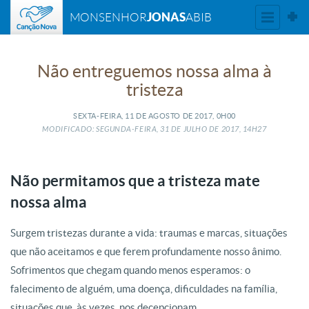
JONAS
MONSENHOR
ABIB
Não entreguemos nossa alma à
tristeza
SEXTA-FEIRA, 11
DE
AGOSTO
DE
2017, 0H00
MODIFICADO: SEGUNDA-FEIRA, 31
DE
JULHO
DE
2017, 14H27
Não permitamos que a tristeza mate
nossa alma
Surgem tristezas durante a vida: traumas e marcas, situações
que não aceitamos e que ferem profundamente nosso ânimo.
Sofrimentos que chegam quando menos esperamos: o
falecimento de alguém, uma doença, dificuldades na família,
situações que, às vezes, nos decepcionam.