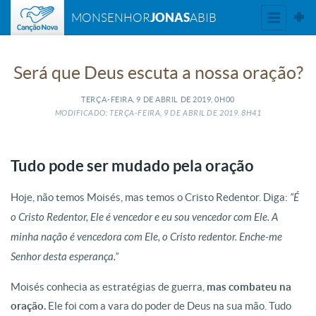
JONAS
MONSENHOR
ABIB
Será que Deus escuta a nossa oração?
TERÇA-FEIRA, 9
DE
ABRIL
DE
2019, 0H00
MODIFICADO: TERÇA-FEIRA, 9
DE
ABRIL
DE
2019, 8H41
Tudo pode ser mudado pela oração
Hoje, não temos Moisés, mas temos o Cristo Redentor. Diga:
“É
o Cristo Redentor, Ele é vencedor e eu sou vencedor com Ele. A
minha nação é vencedora com Ele, o Cristo redentor. Enche-me
Senhor desta esperança.”
Moisés conhecia as estratégias de guerra,
mas combateu na
oração.
Ele foi com a vara do poder de Deus na sua mão. Tudo