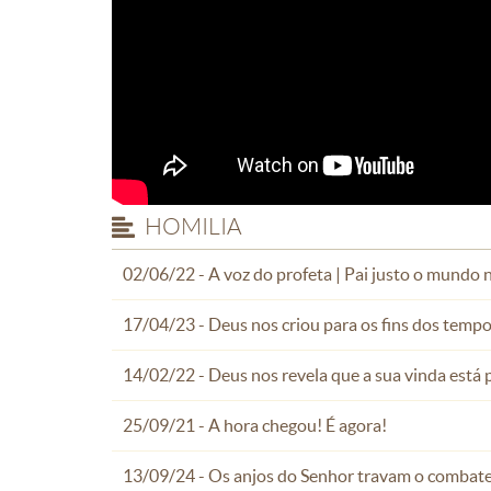
HOMILIA
02/06/22 - A voz do profeta | Pai justo o mundo 
17/04/23 - Deus nos criou para os fins dos tempo
14/02/22 - Deus nos revela que a sua vinda está
25/09/21 - A hora chegou! É agora!
13/09/24 - Os anjos do Senhor travam o combate 