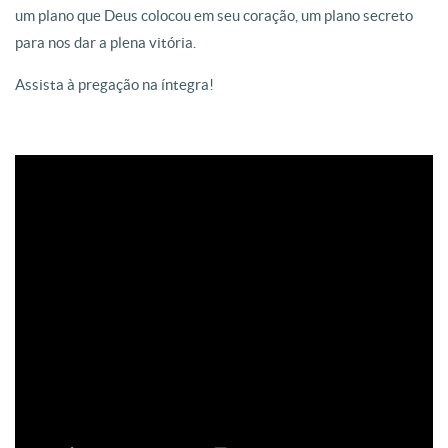
um plano que Deus colocou em seu coração, um plano secreto
para nos dar a plena vitória.
Assista à pregação na íntegra!