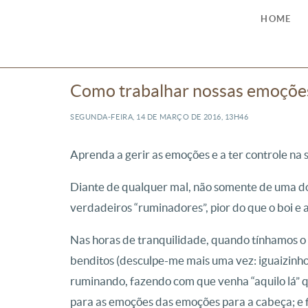
HOME
Como trabalhar nossas emoçõe
SEGUNDA-FEIRA, 14
DE
MARÇO
DE
2016, 13H46
Aprenda a gerir as emoções e a ter controle na 
Diante de qualquer mal, não somente de uma d
verdadeiros “ruminadores”, pior do que o boi e 
Nas horas de tranquilidade, quando tínhamos o d
benditos (desculpe-me mais uma vez: iguaizinhos
ruminando, fazendo com que venha “aquilo lá” qu
para as emoções das emoções para a cabeça; e f