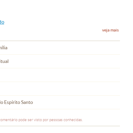
do
veja mais
ília
itual
o Espírito Santo
comentário pode ser visto por pessoas conhecidas.