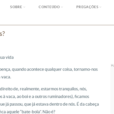
SOBRE
CONTEÚDO
PREGAÇÕES
s?
sua vida
P
oença, quando acontece qualquer coisa, tornamo-nos
a vaca.
ireito de, realmente, estarmos tranquilos, nós,
 à vaca, ao boi e a outros ruminadores), ficamos
e já passou, que já estava dentro de nós. É da cabeça
ica aquele “bate-bola”. Não é?