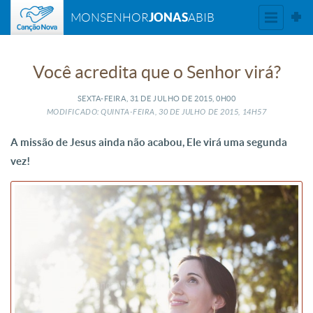
JONAS
MONSENHOR
ABIB
Você acredita que o Senhor virá?
SEXTA-FEIRA, 31
DE
JULHO
DE
2015, 0H00
MODIFICADO: QUINTA-FEIRA, 30
DE
JULHO
DE
2015, 14H57
A missão de Jesus ainda não acabou, Ele virá uma segunda
vez!