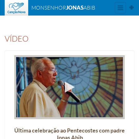
JONAS
MONSENHOR
ABIB
VÍDEO
Última celebração ao Pentecostes com padre
Jonas Abib