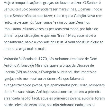
Hoje é tempo de ação de graças, de louvar e dizer: O Senhor é
Santo, Rei! Só o Senhor pode fazer maravilhas. E o mais lindo é
que o Senhor não para de fazer; tudo o que a Canção Nova tem
feito, não é que nós “queiramos” e sim porque Deus nos
impulsiona. Muitas vezes as pessoas têm medo, por falta de
dinheiro, por situações, e querem “frear”. Mas, esse não é o
pensamento, não é a vontade de Deus. A vontade d’Ele é que se
amplie, cresça mais e mais.
Voltando à década de 1970, nós tínhamos recebido de Dom
Antônio Affonso de Miranda, que era bispo da Diocese de
Lorena (SP) na época, a Evangelii Nuntiandi, documento da
Igreja, e ele me mostrou o número 45 que falava da
evangelização de jovens, que apaixonados por Cristo, resolviam
dar a Ele suas vidas. Até hoje isso acontece, porém, a primeira
arrancada não foi fácil; aqueles primeiros jovens, eu diria, foram
heróis, eles não viam nada, nós não tínhamos nada, eles se