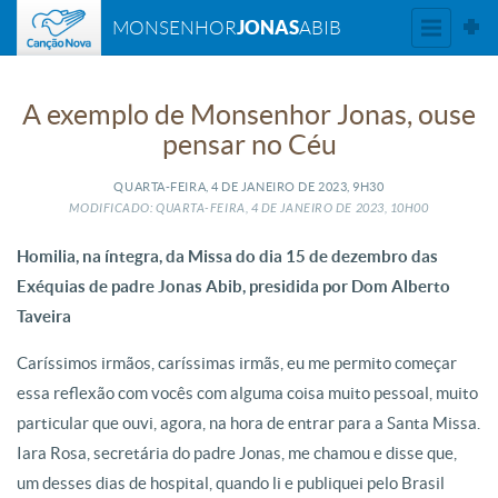
JONAS
MONSENHOR
ABIB
A exemplo de Monsenhor Jonas, ouse
pensar no Céu
QUARTA-FEIRA, 4
DE
JANEIRO
DE
2023, 9H30
MODIFICADO: QUARTA-FEIRA, 4
DE
JANEIRO
DE
2023, 10H00
Homilia, na íntegra, da Missa do dia 15 de dezembro das
Exéquias de padre Jonas Abib, presidida por Dom Alberto
Taveira
Caríssimos irmãos, caríssimas irmãs, eu me permito começar
essa reflexão com vocês com alguma coisa muito pessoal, muito
particular que ouvi, agora, na hora de entrar para a Santa Missa.
Iara Rosa, secretária do padre Jonas, me chamou e disse que,
um desses dias de hospital, quando li e publiquei pelo Brasil