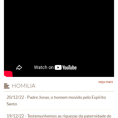
veja mais
HOMILIA
20/12/22 - Padre Jonas, o homem movido pelo Espírito
Santo
19/12/22 - Testemunhemos as riquezas da paternidade de