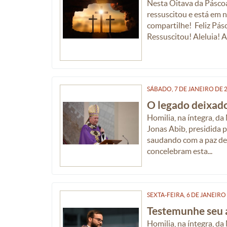
Nesta Oitava da Páscoa
ressuscitou e está em 
compartilhe! Feliz Pás
Ressuscitou! Aleluia! A
SÁBADO, 7
DE
JANEIRO
DE
2
O legado deixad
Homilia, na íntegra, d
Jonas Abib, presidida 
saudando com a paz de 
concelebram esta...
SEXTA-FEIRA, 6
DE
JANEIRO
Testemunhe seu 
Homilia, na íntegra, d