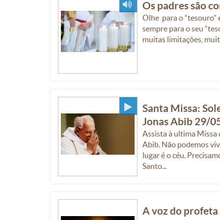
Os padres são c
Olhe para o “tesouro” 
sempre para o seu “tes
muitas limitações, muit
Santa Missa: Sol
Jonas Abib 29/0
Assista à ultima Miss
Abib. Não podemos vive
lugar é o céu. Precisam
Santo...
A voz do profeta