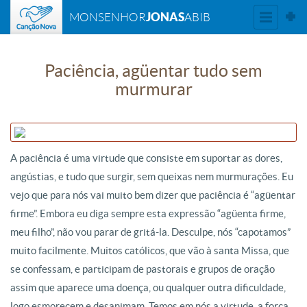
JONAS
MONSENHOR
ABIB
Paciência, agüentar tudo sem
murmurar
A paciência é uma virtude que consiste em suportar as dores,
angústias, e tudo que surgir, sem queixas nem murmurações. Eu
vejo que para nós vai muito bem dizer que paciência é “agüentar
firme”. Embora eu diga sempre esta expressão “agüenta firme,
meu filho”, não vou parar de gritá-la. Desculpe, nós “capotamos”
muito facilmente. Muitos católicos, que vão à santa Missa, que
se confessam, e participam de pastorais e grupos de oração 
assim que aparece uma doença, ou qualquer outra dificuldade,
logo esmorecem e desanimam. Temos em nós a virtude, a força